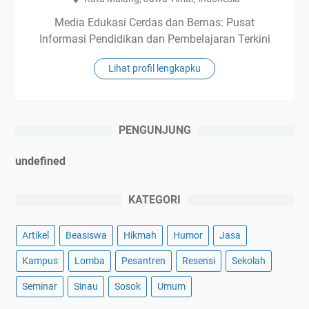
Media Edukasi Cerdas dan Bernas: Pusat
Informasi Pendidikan dan Pembelajaran Terkini
Lihat profil lengkapku
PENGUNJUNG
u
n
d
e
f
n
e
d
KATEGORI
Artikel
Beasiswa
Hikmah
Humor
Jasa
Kampus
Lomba
Pesantren
Resensi
Sekolah
Seminar
Sinau
Sosok
Umum