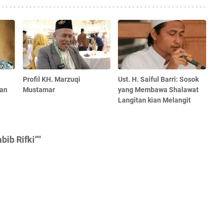
Profil KH. Marzuqi
Ust. H. Saiful Barri: Sosok
gan
Mustamar
yang Membawa Shalawat
Langitan kian Melangit
ib Rifki”"