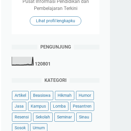
Pusat Informasi Pendidikan dan
Pembelajaran Terkini
Lihat profil lengkapku
PENGUNJUNG
1
2
0
8
0
1
KATEGORI
Artikel
Beasiswa
Hikmah
Humor
Jasa
Kampus
Lomba
Pesantren
Resensi
Sekolah
Seminar
Sinau
Sosok
Umum