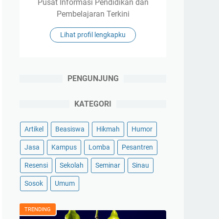
Pusat Informasi Pendidikan dan
Pembelajaran Terkini
Lihat profil lengkapku
PENGUNJUNG
KATEGORI
Artikel
Beasiswa
Hikmah
Humor
Jasa
Kampus
Lomba
Pesantren
Resensi
Sekolah
Seminar
Sinau
Sosok
Umum
TRENDING