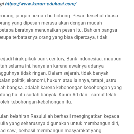
ngi
https://www.koran-edukasi.com/
eorang, jangan pernah berbohong. Pesan tersebut dirasa
 orang yang dipesan merasa akan dengan mudah
ak betapa beratnya menunaikan pesan itu. Bahkan bangsa
berupa terbatasnya orang yang bisa dipercaya, tidak
terjadi hiruk pikuk bank century, Bank Indonesiaa, maupun
ntah selama ini, hanyalah karena awalnya adanya
gguhnya tidak ringan. Dalam sejarah, tidak banyak
lan politik, ekonomi, hukum atau lainnya, tetapi justru
uah bangsa, adalah karena kebohongan-kebohongan yang
tentang hal itu sudah banyak. Kaum Ad dan Tsamut telah
 oleh kebohongan-kebohongan itu.
ulan kelahiran Rasulullah berhasil mengingatkan kepada
mulia yang seharusnya digunakan untuk membangun diri,
mad saw., berhasil membangun masyarakat yang