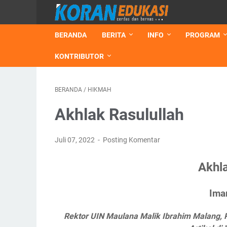
BERANDA
BERITA
INFO
PROGRAM
KONTRIBUTOR
BERANDA
/
HIKMAH
Akhlak Rasulullah
Juli 07, 2022
Posting Komentar
Akhla
Ima
Rektor UIN Maulana Malik Ibrahim Malang, 