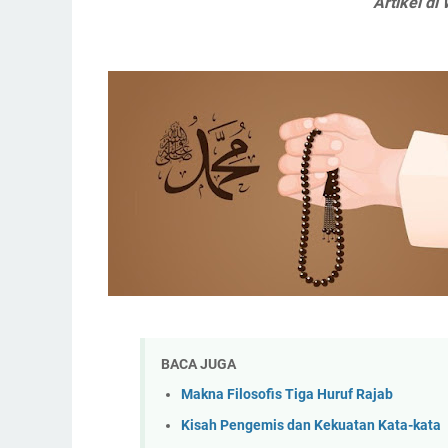
Artikel di
BACA JUGA
Makna Filosofis Tiga Huruf Rajab
Kisah Pengemis dan Kekuatan Kata-kata