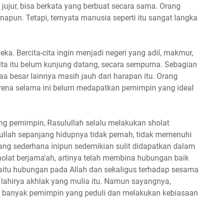
jujur, bisa berkata yang berbuat secara sama. Orang
napun. Tetapi, ternyata manusia seperti itu sangat langka
ka. Bercita-cita ingin menjadi negeri yang adil, makmur,
cita itu belum kunjung datang, secara sempurna. Sebagian
aa besar lainnya masih jauh dari harapan itu. Orang
rena selama ini belum medapatkan pemimpin yang ideal
ang pemimpin, Rasulullah selalu melakukan sholat
lullah sepanjang hidupnya tidak pernah, tidak memenuhi
yang sederhana inipun sedemikian sulit didapatkan dalam
holat berjama'ah, artinya telah membina hubungan baik
aitu hubungan pada Allah dan sekaligus terhadap sesama
lahirya akhlak yang mulia itu. Namun sayangnya,
ak banyak pemimpin yang peduli dan melakukan kebiasaan