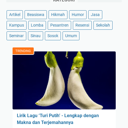
Artikel
Beasiswa
Hikmah
Humor
Jasa
Kampus
Lomba
Pesantren
Resensi
Sekolah
Seminar
Sinau
Sosok
Umum
TRENDING
Lirik Lagu ‘Turi Putih’ - Lengkap dengan
Makna dan Terjemahannya