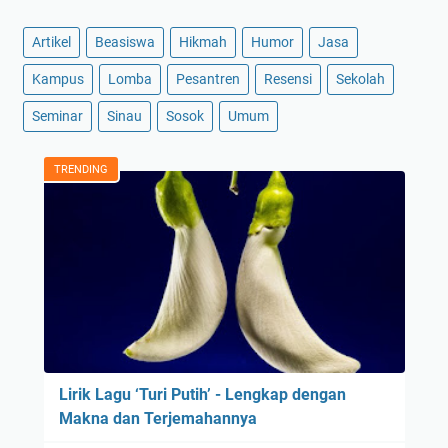
Artikel
Beasiswa
Hikmah
Humor
Jasa
Kampus
Lomba
Pesantren
Resensi
Sekolah
Seminar
Sinau
Sosok
Umum
TRENDING
Lirik Lagu ‘Turi Putih’ - Lengkap dengan
Makna dan Terjemahannya