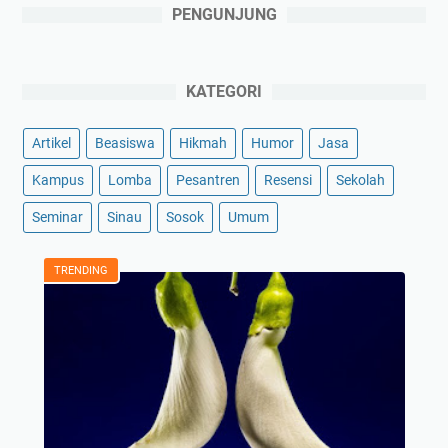
PENGUNJUNG
KATEGORI
Artikel
Beasiswa
Hikmah
Humor
Jasa
Kampus
Lomba
Pesantren
Resensi
Sekolah
Seminar
Sinau
Sosok
Umum
TRENDING