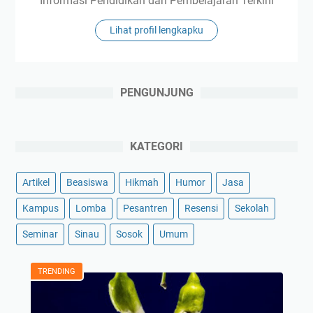
Informasi Pendidikan dan Pembelajaran Terkini
Lihat profil lengkapku
PENGUNJUNG
KATEGORI
Artikel
Beasiswa
Hikmah
Humor
Jasa
Kampus
Lomba
Pesantren
Resensi
Sekolah
Seminar
Sinau
Sosok
Umum
TRENDING