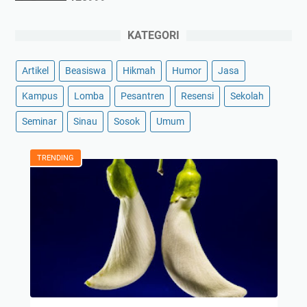
KATEGORI
Artikel
Beasiswa
Hikmah
Humor
Jasa
Kampus
Lomba
Pesantren
Resensi
Sekolah
Seminar
Sinau
Sosok
Umum
TRENDING