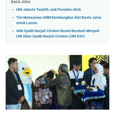
BACA JUGA
UIN Jakarta Terpilih Jadi Presiden AIUA
Tim Mahasiswa UMM Kembangkan Alat Bantu Jalan
untuk Lansia
IAIN Syekh Nurjati Cirebon Resmi Berubah Menjadi
UIN Siber Syekh Nurjati Cirebon (UIN SSC)