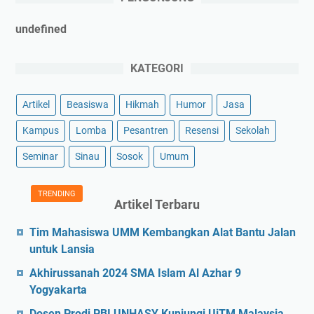
u
n
d
e
f
n
e
d
KATEGORI
Artikel
Beasiswa
Hikmah
Humor
Jasa
Kampus
Lomba
Pesantren
Resensi
Sekolah
Seminar
Sinau
Sosok
Umum
TRENDING
Artikel Terbaru
Tim Mahasiswa UMM Kembangkan Alat Bantu Jalan
untuk Lansia
Akhirussanah 2024 SMA Islam Al Azhar 9
Yogyakarta
Dosen Prodi PBI UNHASY Kunjungi UiTM Malaysia