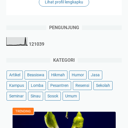
Lihat profil lengkapku
PENGUNJUNG
1
2
1
0
3
9
KATEGORI
Artikel
Beasiswa
Hikmah
Humor
Jasa
Kampus
Lomba
Pesantren
Resensi
Sekolah
Seminar
Sinau
Sosok
Umum
TRENDING