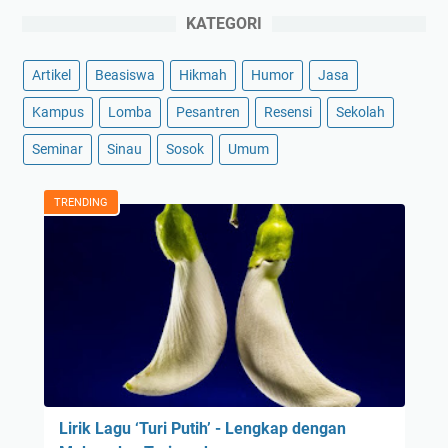
KATEGORI
Artikel
Beasiswa
Hikmah
Humor
Jasa
Kampus
Lomba
Pesantren
Resensi
Sekolah
Seminar
Sinau
Sosok
Umum
TRENDING
Lirik Lagu ‘Turi Putih’ - Lengkap dengan