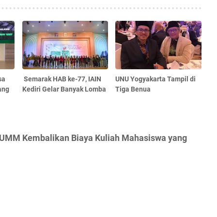
sa
Semarak HAB ke-77, IAIN
UNU Yogyakarta Tampil di
ang
Kediri Gelar Banyak Lomba
Tiga Benua
, UMM Kembalikan Biaya Kuliah Mahasiswa yang