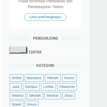
Pusat Informasi Pendidikan dan
Pembelajaran Terkini
Lihat profil lengkapku
PENGUNJUNG
1
2
0
7
6
9
KATEGORI
Artikel
Beasiswa
Hikmah
Humor
Jasa
Kampus
Lomba
Pesantren
Resensi
Sekolah
Seminar
Sinau
Sosok
Umum