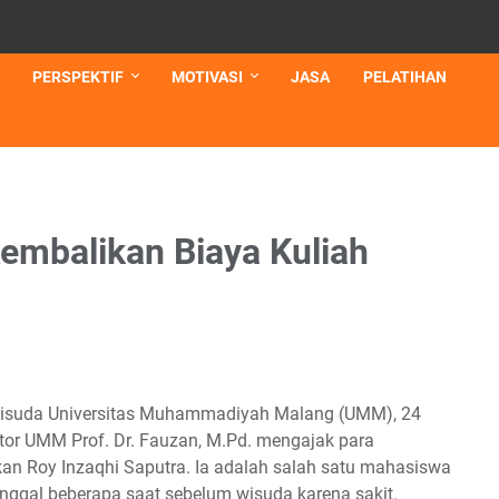
PERSPEKTIF
MOTIVASI
JASA
PELATIHAN
mbalikan Biaya Kuliah
wisuda Universitas Muhammadiyah Malang (UMM), 24
ktor UMM Prof. Dr. Fauzan, M.Pd. mengajak para
n Roy Inzaqhi Saputra. Ia adalah salah satu mahasiswa
nggal beberapa saat sebelum wisuda karena sakit.