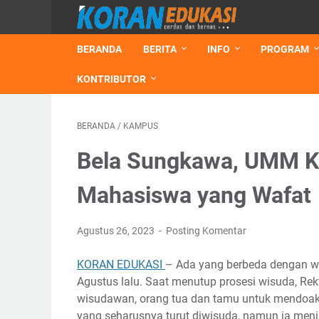
BERANDA
BERITA
INFO
PROGRAM
KONTRIBUTOR
BERANDA
/
KAMPUS
Bela Sungkawa, UMM Ke
Mahasiswa yang Wafat
Agustus 26, 2023
Posting Komentar
KORAN EDUKASI
– Ada yang berbeda dengan 
Agustus lalu. Saat menutup prosesi wisuda, Re
wisudawan, orang tua dan tamu untuk mendoaka
yang seharusnya turut diwisuda, namun ia meni