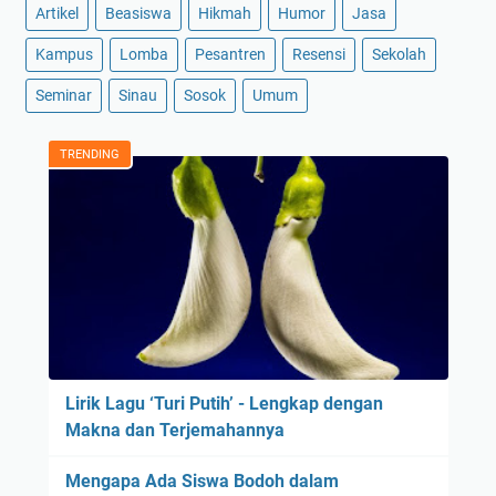
Artikel
Beasiswa
Hikmah
Humor
Jasa
Kampus
Lomba
Pesantren
Resensi
Sekolah
Seminar
Sinau
Sosok
Umum
TRENDING
Lirik Lagu ‘Turi Putih’ - Lengkap dengan
Makna dan Terjemahannya
Mengapa Ada Siswa Bodoh dalam